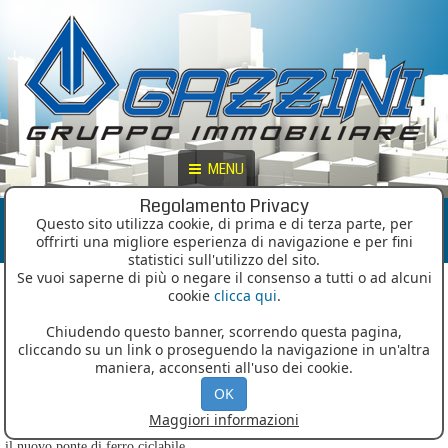
MENU
Regolamento Privacy
Locazione: settore residenziale
Questo sito utilizza cookie, di prima e di terza parte, per
offrirti una migliore esperienza di navigazione e per fini
statistici sull'utilizzo del sito.
Alto Adige | Bressanone (BZ) | Edificio
Se vuoi saperne di più o negare il consenso a tutti o ad alcuni
Residenziale "Am Ölberg"
cookie
clicca qui
.
Chiudendo questo banner, scorrendo questa pagina,
cliccando su un link o proseguendo la navigazione in un'altra
In Bressanone, in via Castellano è stato appena ultimato il prestigioso
maniera, acconsenti all'uso dei cookie.
complesso immobiliare residenziale "Am Ölberg" che unisce la vicinanza al
centro cittadino con la possibilità di vivere nel verde. I nuovi appartamenti
OK
godono tutti di una vista dominante sulla citta, ma allo stesso tempo sono
Maggiori informazioni
estremamente vicini al centro storico collegati unicamente allo stesso tramite
il nuovo ponte di ferro ciclabile.