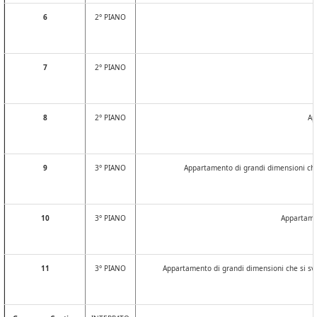
6
2° PIANO
7
2° PIANO
8
2° PIANO
Ap
9
3
° PIANO
Appartamento di grandi dimensioni che 
10
3
° PIANO
Appartamen
11
3
° PIANO
Appartamento di grandi dimensioni che si svi